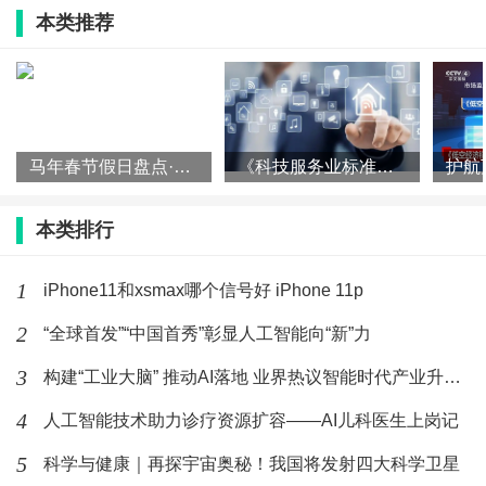
马年春节假日盘点·科技篇|融入传统年
本类推荐
俗 加快应用落地——机器
(167)人喜欢
2026-02-24
《科技服务业标准体系建设指南（2025
版）》发布
马年春节假日盘点·科技篇|融入传统年俗 加快应用落地——机器
《科技服务业标准体系建设指南（2025版）》发布
(259)人喜欢
2026-02-11
本类排行
护航万亿级赛道 低空经济标准体系建设
指南发布
1
iPhone11和xsmax哪个信号好 iPhone 11p
(195)人喜欢
2026-02-03
2
“全球首发”“中国首秀”彰显人工智能向“新”力
市场最前沿|AI助力，我国手机行业攀高
向优
3
构建“工业大脑” 推动AI落地 业界热议智能时代产业升级新路
(251)人喜欢
2026-01-29
4
人工智能技术助力诊疗资源扩容——AI儿科医生上岗记
5
科学与健康｜再探宇宙奥秘！我国将发射四大科学卫星