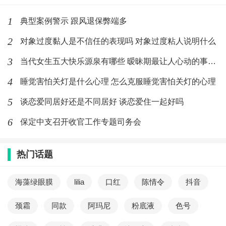
1
典型案例警示 跟风退保弊端多
2
对象过度黏人是不信任的表现吗 对象过度粘人说明什么
3
当代女生五大快乐源泉有哪些 暧昧期最让人心动的事有哪些
4
睡觉害怕关灯是什么心理 怎么克服睡觉害怕关灯的心理
5
谈恋爱同居好还是不同居好 谈恋爱住一起好吗
6
保定中支召开收官工作专题司务会
热门话题
海藻绿眼膜
lilia
口红
陈情令
抖音
颈霜
同款
阿玛尼
粉底液
色号