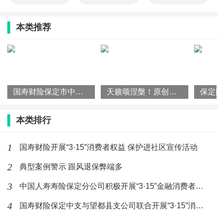
本类推荐
国寿财险保定市中心支公司举办“合规公开课“，筑牢风控防线
天籁颂涅槃！原创金曲《我为家乡唱首歌》礼赞唐山五十载蝶变新生
本类排行
1
国寿财险开展“3·15”消费者权益 保护进社区宣传活动
2
典型案例警示 跟风退保弊端多
3
中国人寿寿险保定分公司积极开展“3·15”金融消费者权益保护
4
国寿财险保定中支与望都县支公司联合开展“3·15”消费者权益