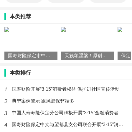
本类推荐
国寿财险保定市中心支公司举办“合规公开课“，筑牢风控防线
天籁颂涅槃！原创金曲《我为家乡唱首歌》礼赞唐山五十载蝶变新生
本类排行
1
国寿财险开展“3·15”消费者权益 保护进社区宣传活动
2
典型案例警示 跟风退保弊端多
3
中国人寿寿险保定分公司积极开展“3·15”金融消费者权益保护
4
国寿财险保定中支与望都县支公司联合开展“3·15”消费者权益