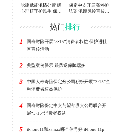
党建赋能汛情处置 暖
保定中支开展高考护
心理赔守护民生 保定
航暨 汛期风控宣传活
中支高效迎战汛期极
动
端
热门
排行
1
国寿财险开展“3·15”消费者权益 保护进社
区宣传活动
2
典型案例警示 跟风退保弊端多
3
中国人寿寿险保定分公司积极开展“3·15”金
融消费者权益保护
4
国寿财险保定中支与望都县支公司联合开
展“3·15”消费者权益
5
iPhone11和xsmax哪个信号好 iPhone 11p