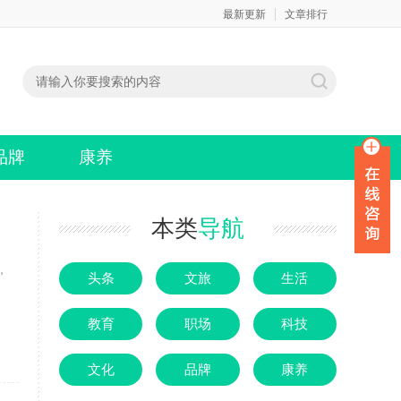
最新更新
文章排行
品牌
康养
本类
导航
，
头条
文旅
生活
教育
职场
科技
文化
品牌
康养