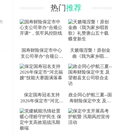
热门
推荐
的
国寿财险保定市中心
天籁颂涅槃！原创金
支公司举办“合规公开
曲《我为家乡唱首
课“，筑牢风控防线
歌》礼赞唐山五十载
蝶变新生
保定国寿冠名支持
政企同心护航三夏--国
2026年保定市“河北福
寿财险保定中支 及望
嫂”技能大赛圆满落幕
都县支公司联合走访