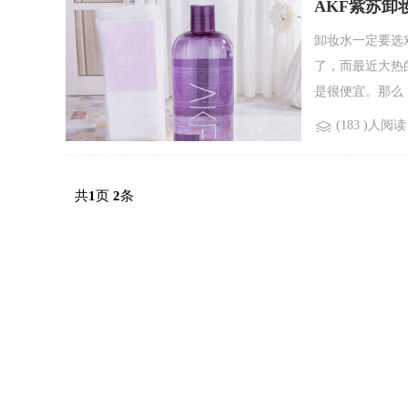
AKF紫苏卸
卸妆水一定要选
了，而最近大热
是很便宜。那么，A
(183 )人阅读
共
页
条
1
2