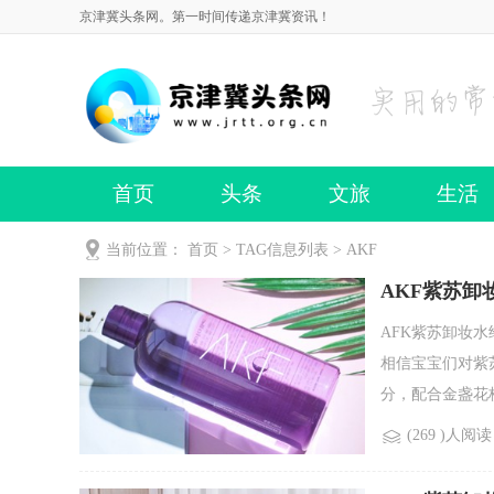
京津冀头条网。第一时间传递京津冀资讯！
首页
头条
文旅
生活
当前位置：
首页
> TAG信息列表 > AKF
AKF紫苏卸
AFK紫苏卸妆
相信宝宝们对紫
分，配合金盏花校
(269 )人阅读