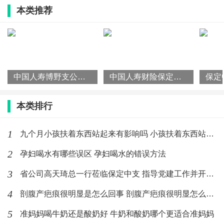
本类推荐
理念融入金融服务全过程，彰显金融机构的社会担当与
责任使命。
最新文章
中国人寿博野支公司承办主题金融宣传
中国人寿博野支公司承办主题金融宣传服务活动暖民心
中国人寿财险保定市各县支公司“3·15” 金融消保宣教活动纪
服务活动暖民心
(105)人喜欢
2026-04-10
本类排行
中国人寿财险保定市各县支公司“3·15”
1
九个月小孩扶着东西站起来有影响吗 小孩扶着东西站起来要注意什
金融消保宣教活动纪
2
孕妇喝水有哪些误区 孕妇喝水的错误方法
(101)人喜欢
2026-03-24
3
省公司高天琦总一行莅临保定中支 指导党建工作并开展年度 收官
保定中支联合高开区支公司开
展“3·15”金融消保集中宣传活动
4
剖腹产疤痕很明显是怎么回事 剖腹产疤痕很明显怎么消除
(144)人喜欢
2026-03-23
5
准妈妈喝牛奶还是酸奶好 牛奶和酸奶哪个更适合准妈妈