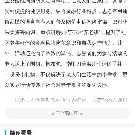
生及慢性病预防的注意事项，让老人们在家门口就能享
受到便捷的健康服务。结合金融行业特点，志愿者用通
俗易懂的语言向老人们普及防范电信网络诈骗、识别非
法集资等知识，重点讲解如何守护“养老钱”，提升了社
区老年群体的金融风险防范意识和自我保护能力。此
外，活动还充满了浓浓的温情。志愿者们为参与活动的
老人送上了围裙、帆布包、指甲刀等实用生活随手礼。
一份份小礼物，不仅解决了老人们生活中的小需求，更
以实际行动传递了社会对老年群体的深切关怀。
据悉，本次活动旨在通过系统化、常态化的志愿服
务，将党的温暖与行业关怀送到老年人身边，推动爱老
展开全部内容
敬老服务从“基础保障”向“品质生活”升级，从“生活照
料”向“综合关爱”延伸，切实增强老年群体的获得感、幸
随便看看