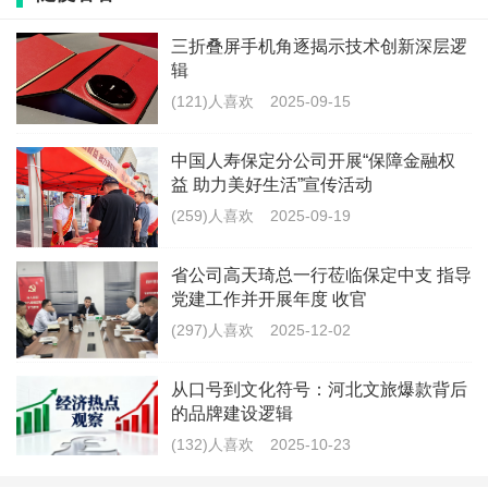
福感与安全感，打造具有金融保险特色的“寸草心”服务
三折叠屏手机角逐揭示技术创新深层逻
品牌。
辑
(121)人喜欢
2025-09-15
此次活动得到了社区老人的广泛认可和一致好评，
大家表示，这样的活动不仅拉近了金融机构与社区群众
中国人寿保定分公司开展“保障金融权
益 助力美好生活”宣传活动
的距离，更让他们感受到了实实在在的温暖。此次活动
(259)人喜欢
2025-09-19
的成功举办，充分彰显了中国人寿保定分公司团委的责
任与担当，进一步弘扬了尊老敬老的社会风尚，将“金融
省公司高天琦总一行莅临保定中支 指导
党建工作并开展年度 收官
为民”的理念落到了实处。
(297)人喜欢
2025-12-02
下一步，中国人寿保定分公司团委将继续传递尊
从口号到文化符号：河北文旅爆款背后
老、敬老、助老的社会正能量，不断积累经验，探索形
的品牌建设逻辑
成金融机构进社区、惠民生、暖民心的长效服务模式，
(132)人喜欢
2025-10-23
打造可复制、可推广的便民服务样板，切实将爱老敬老