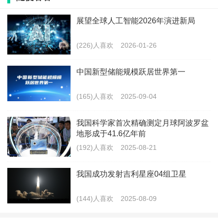
视’。”据介绍，卫星获取的极区磁场数据，能让人类
展望全球人工智能2026年演进新局
提前预知太阳风暴来袭，更能揭开“太阳如何影响地
球”的深层关联。
(226)人喜欢
2026-01-26
中国新型储能规模跃居世界第一
(165)人喜欢
2025-09-04
11月24日，中国科学院院士、中国科学院国家空
我国科学家首次精确测定月球阿波罗盆
间科学中心主任王赤在发布会现场介绍空间科学先导
地形成于41.6亿年前
专项整体进展。新华社记者 金立旺 摄
(192)人喜欢
2025-08-21
系外地球巡天卫星：为人类寻找“第二家园”
我国成功发射吉利星座04组卫星
“地球是宇宙中的孤独绿洲吗？”这个问题将由我
(144)人喜欢
2025-08-09
国系外地球巡天卫星给出更精准的答案。这颗专