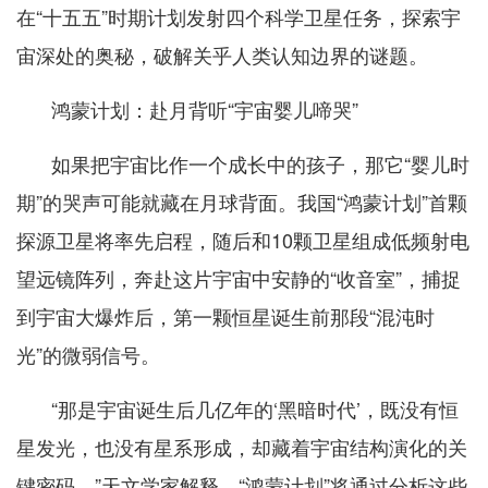
在“十五五”时期计划发射四个科学卫星任务，探索宇
宙深处的奥秘，破解关乎人类认知边界的谜题。
鸿蒙计划：赴月背听“宇宙婴儿啼哭”
如果把宇宙比作一个成长中的孩子，那它“婴儿时
期”的哭声可能就藏在月球背面。我国“鸿蒙计划”首颗
探源卫星将率先启程，随后和10颗卫星组成低频射电
望远镜阵列，奔赴这片宇宙中安静的“收音室”，捕捉
到宇宙大爆炸后，第一颗恒星诞生前那段“混沌时
光”的微弱信号。
“那是宇宙诞生后几亿年的‘黑暗时代’，既没有恒
星发光，也没有星系形成，却藏着宇宙结构演化的关
键密码。”天文学家解释，“鸿蒙计划”将通过分析这些