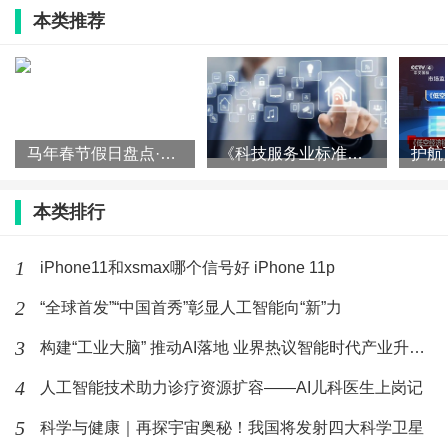
门“追星找家”的卫星，将重点锁定和地球大小相当、
本类推荐
处在恒星宜居带的“地球2.0”。
“如果能找到‘地球2.0’，不仅能为生命存在提供关
键线索，更能为人类未来星际探索开辟新路径。”中
马年春节假日盘点·科技篇|融入传统年俗 加快应用落地——机器
《科技服务业标准体系建设指南（2025版）》发布
国科学院院士、中国科学院国家空间科学中心主任王
赤表示，随着探测技术的不断升级，人类距离破解宇
本类排行
宙孤独之谜、找到宇宙“邻居”的那一天将不会遥远。
1
iPhone11和xsmax哪个信号好 iPhone 11p
eXTP空间天文台：闯入“宇宙禁区”的“物理学家”
2
“全球首发”“中国首秀”彰显人工智能向“新”力
黑洞视界边缘的时空扭曲、中子星表面的极端环
3
构建“工业大脑” 推动AI落地 业界热议智能时代产业升级新路
境——这些地球上无法模拟的“宇宙实验室”，将迎来
4
人工智能技术助力诊疗资源扩容——AI儿科医生上岗记
eXTP空间天文台的探访。这颗飞行在地球大气层之
5
科学与健康｜再探宇宙奥秘！我国将发射四大科学卫星
外的“物理学家”，专门观测“宇宙禁区”。