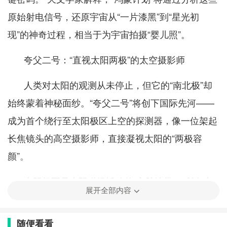
原始射电信号，还原宇宙从“一片漆黑”到“星光初
现”的神奇过程，相当于为宇宙拍摄“婴儿照”。
夸父二号：“直视太阳两极”的太空摄影师
人类对太阳的观测从未停止，但它的“南北极”却
始终蒙着神秘面纱。“夸父二号”将创下国际先河——
成为首个绕行至太阳极区上空的探测器，像一位架起
长焦镜头的高空摄影师，直接凝视太阳的“两极容
颜”。
太阳极区是太阳磁场活动的“心脏地带”，所有太
展开全部内容
阳风暴、耀斑等剧烈活动的根源都藏于此。“以往我
们只能‘侧面打量’太阳，夸父二号将实现‘正面透
随便看看