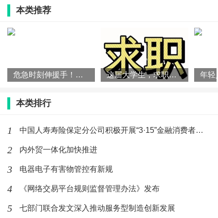
本类推荐
上，考文垂击败其他六位候选人，成为国际奥委会新一
任主席。如今，经过约三个月的过渡期，她从巴赫手中
接过了接力棒。在交接仪式之后的6月25日至26日，考
文垂将以主席身份首次主持召开国际奥委会执委会会
危急时刻伸援手！国寿员工跪地施救晕厥店主
这届大学生，求职有啥新特点？
议，而在此之前，她还将发起名为“暂停与思考”的磋
商，邀请国际奥委会委员共同商议新的路线图。
本类排行
巴赫于2013年当选国际奥委会主席，他以“改变或被
1
中国人寿寿险保定分公司积极开展“3·15”金融消费者权益保护
改变”为座右铭，通过奥林匹克议程系列改革深度重塑了
2
内外贸一体化加快推进
奥林匹克运动的基因。
3
电器电子有害物管控有新规
声明:转载此文是出于传递更多信息之目的。若有来
4
《网络交易平台规则监督管理办法》发布
源标注错误或侵犯了您的合法权益,请作者持权属证明与
5
七部门联合发文深入推动服务型制造创新发展
本网联系,我们将及时更正、删除,谢谢。