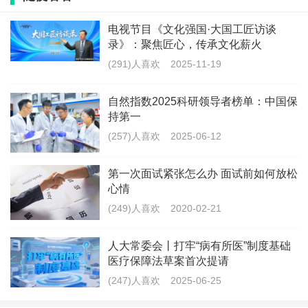
电视节目《文化强国·大国工匠访谈
6月23日，柯丝蒂·考文垂在主席职位交接仪式上致
录》：聚焦匠心，传承文化薪火
辞。新华社记者 连漪 摄
(291)人喜欢
2025-11-19
考文垂也向巴赫致以诚挚感谢，她在致辞中表
自然指数2025科研领导者榜单：中国保
示：“巴赫主席，12年来，您以纯粹的热情与坚定的使命
持第一
(257)人喜欢
2025-06-12
为奥林匹克运动奉献。您带领我们在动荡时刻始终保持
团结。”
第一次面试紧张怎么办 面试前如何放松
心情
这位七枚游泳奥运奖牌得主还深情感谢了她的丈
(249)人喜欢
2020-02-21
夫、女儿及父母，同时也说：“我还要感谢在座的所有父
人大常委会丨打牢“病有所医”制度基础
母，以及全世界数以万计的父母，感谢你们为了让孩子
医疗保障法草案首次提请
实现梦想而日复一日做出奉献。”
(247)人喜欢
2025-06-25
今年3月，在希腊举行的国际奥委会第144次全会