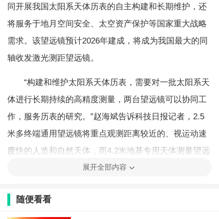
同开展我国太阳系天体历表的自主构建和长期维护，还
将服务于地月空间安全、太空资产保护等国家重大战略
需求。该望远镜预计2026年建成，将成为我国最大的同
轴收发激光测距望远镜。
“构建和维护太阳系天体历表，需要对一批太阳系天
体进行长期持续的高精度测量，两台望远镜可以协同工
作，服务历表的研究。”赵海斌告诉科技日报记者，2.5
米多终端通用望远镜将重点观测距离较近的、视运动速
度快的人造和自然天体，而4.2米地基专用天体测量望远
展开全部内容
镜则发挥其大口径优势，关注更远更暗弱的天体。二者
结合，可以测绘太阳系内的各类运动天体。（记者金凤
随便看看
实习记者张添福）