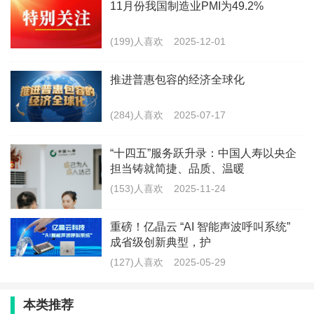
11月份我国制造业PMI为49.2%
来源：科技日报
(199)人喜欢
2025-12-01
声明:转载此文是出于传递更多信息之目的。若有来源标
注错误或侵犯了您的合法权益,请作者持权属证明与本网
推进普惠包容的经济全球化
联系,我们将及时更正、删除,谢谢。
(284)人喜欢
2025-07-17
“十四五”服务跃升录：中国人寿以央企
最新文章
担当铸就简捷、品质、温暖
(153)人喜欢
2025-11-24
国寿财险保定市中心支公司举办“合规
公开课“，筑牢风控防线
重磅！亿晶云 “AI 智能声波呼叫系统”
(149)人喜欢
2026-07-31
成省级创新典型，护
(127)人喜欢
2025-05-29
保定国寿冠名支持2026年保定市“河北
福嫂”技能大赛圆满落幕
本类推荐
(195)人喜欢
2026-07-22