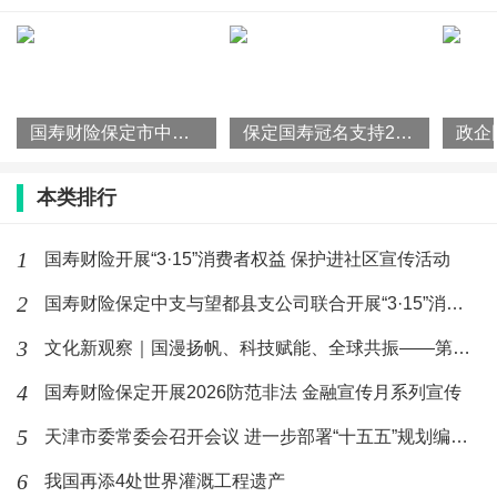
政企同心护航三夏--国寿财险保定中支
及望都县支公司联合走访
(106)人喜欢
2026-06-30
国寿财险保定市中心支公司举办“合规公开课“，筑牢风控防线
保定国寿冠名支持2026年保定市“河北福嫂”技能大赛圆满落幕
国寿财险保定开展2026防范非法 金融
宣传月系列宣传
本类排行
(299)人喜欢
2026-06-30
1
国寿财险开展“3·15”消费者权益 保护进社区宣传活动
2
国寿财险保定中支与望都县支公司联合开展“3·15”消费者权益
3
文化新观察｜国漫扬帆、科技赋能、全球共振——第二十一届中国国
4
国寿财险保定开展2026防范非法 金融宣传月系列宣传
5
天津市委常委会召开会议 进一步部署“十五五”规划编制、海防建
6
我国再添4处世界灌溉工程遗产