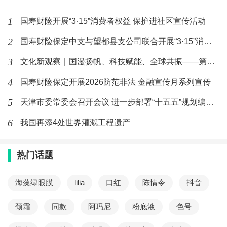
1
国寿财险开展“3·15”消费者权益 保护进社区宣传活动
2
国寿财险保定中支与望都县支公司联合开展“3·15”消费者权益
3
文化新观察｜国漫扬帆、科技赋能、全球共振——第二十一届中国国
4
国寿财险保定开展2026防范非法 金融宣传月系列宣传
5
天津市委常委会召开会议 进一步部署“十五五”规划编制、海防建
6
我国再添4处世界灌溉工程遗产
热门话题
海藻绿眼膜
lilia
口红
陈情令
抖音
颈霜
同款
阿玛尼
粉底液
色号