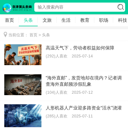
首页
头条
文旅
生活
教育
职场
科技
当前位置：
首页
>
头条
高温天气下，劳动者权益如何保障
(292)人喜欢
2025-07-14
“海外直邮”，发货地却在境内？记者调
查海外直邮频涉假乱象
(104)人喜欢
2025-07-12
人形机器人产业迎多路资金“活水”浇灌
(285)人喜欢
2025-07-11